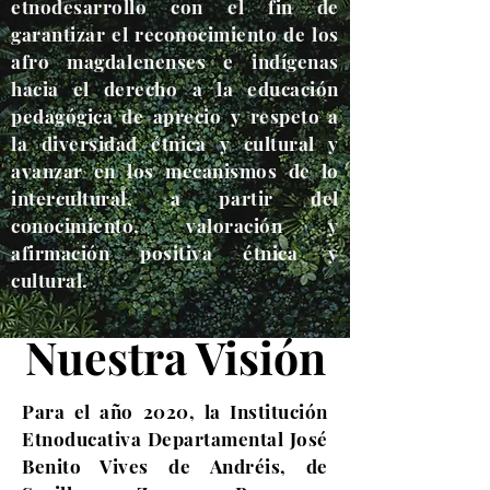
etnodesarrollo con el fin de
garantizar el reconocimiento de los
afro magdalenenses e indígenas
hacia el derecho a la educación
pedagógica de aprecio y respeto a
la diversidad étnica y cultural y
avanzar en los mecanismos de lo
intercultural, a partir del
conocimiento, valoración y
afirmación positiva étnica y
cultural.
Nuestra Visión
Para el año 2020, la Institución
Etnoducativa Departamental José
Benito Vives de Andréis, de