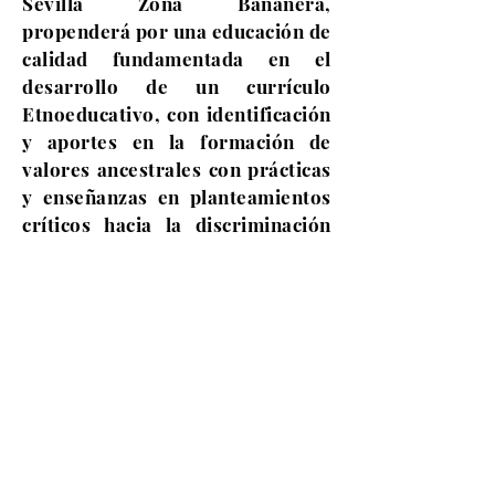
Sevilla Zona Bananera,
propenderá por una educación de
calidad fundamentada en el
desarrollo de un currículo
Etnoeducativo, con identificación
y aportes en la formación de
valores ancestrales con prácticas
y enseñanzas en planteamientos
críticos hacia la discriminación
racial, social, política, sexual y
religiosa; que nos conduzca a
formar educandos con una sólida
identidad que les permita ser
creativos, reflexivos y agentes de
cambio de su realidad
económica, social y política.
jbvives@hotmail.com